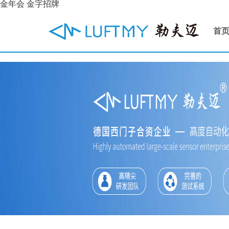
金年会 金字招牌
首